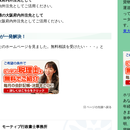
阪府内外注先として
貨
内外注先としてご活用ください。
運
っ
請の大阪府内外注先として
ー
大阪府内外注先としてご活用ください。
す
東
が一発解決！
士のホームページを見ました。無料相談を受けたい・・・』と
ホ
あ
年
き
単
明
モーティブ行政書士事務所
貨