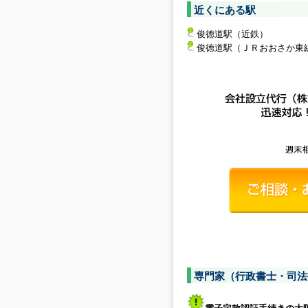
近くにある駅
俊徳道駅（近鉄）
俊徳道駅（ＪＲおおさか東
専門家（行政書士・司法