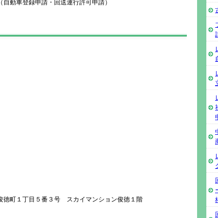
（自動車登録申請・回送運行許可申請）
阪市俊徳町１丁目５番３号 スカイマンション俊徳１階