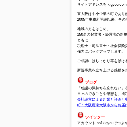
サイトアドレスを kigyou-c
東大阪は中小企業の町であり
2005年事務所開設以来、そ
地域の方をはじめ、
150名の起業者・経営者の
ともに、
税理士・司法書士・社会保険
強力にバックアップします。
ご相談にはしっかり耳を傾け
新規事業を立ち上げる感動を
ブログ
「感謝の気持ちを忘れない」
日々のできごとや感想を、成
会社設立による起業と許認可
町：大阪府東大阪市からお届
ツイッター
アカウント no1kigyouでつ