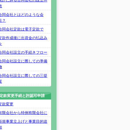
統計にみる合同会社の設立件
数
合同会社とはどのような会
社？
合同会社定款は電子定款で
定款作成後に出資金の払込み
を
合同会社設立の手続きフロー
合同会社設立に際しての準備
物
合同会社設立に際しての三提
案
定款変更手続と許認可申請
定款変更
有限会社から特例有限会社に
新規事業立上げと事業目的追
加