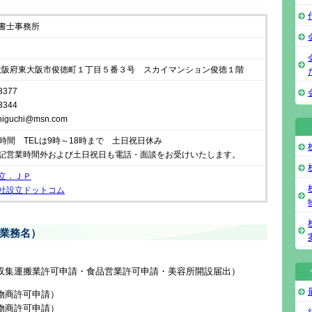
書士事務所
31 大阪府東大阪市俊徳町１丁目５番３号 スカイマンション俊徳１階
3377
3344
_higuchi@msn.com
は24時間 TELは9時～18時まで 土日祝日休み
記営業時間外および土日祝日も電話・面談をお受けいたします。
立．ＪＰ
社設立ドットコム
業務名）
収集運搬業許可申請・食品営業許可申請・美容所開設届出）
物商許可申請）
物商許可申請）