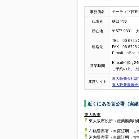
事務所名
モーティブ行政
代表者
樋口 浩史
所在地
〒577-08
TEL 06-6725-
連絡先
FAX 06-6725-
E-mail office
E-mail相談
営業時間
ご予約の上、上
東大阪発会社設
運営サイト
東大阪発運送会
近くにある官公署（実績
東大阪市
東大阪市役所（産業廃棄物
布施警察署（車庫証明・古
河内警察署（車庫証明・古