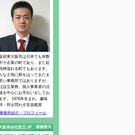
阪府東大阪市は日本でも有数
中小企業の町であり、また起
精神溢れる町でもあります。
んな土地に根をはってまだま
若い事務所ではありますが、
社設立業務、個人事業者の法
成を中心にお手伝いをしてお
ます。 1976年生まれ、趣味
洋・邦を問わず音楽鑑賞
事務所紹介・プロフィール
大阪発会社設立.JP 業務案内