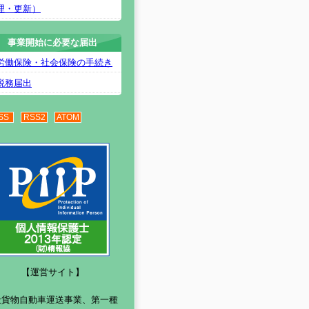
理・更新）
事業開始に必要な届出
労働保険・社会保険の手続き
税務届出
SS
RSS2
ATOM
【運営サイト】
般貨物自動車運送事業、第一種