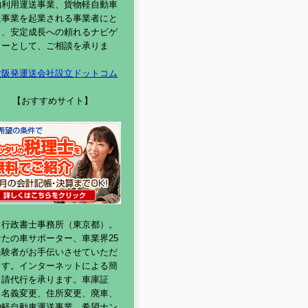
物利用運送事業、貨物軽自動車
送事業を起業される事業者にと
て、安定成長への頼れるナビゲ
ターとして、ご相談を承りま
。
大阪発運送会社設立ドットコム
【おすすめサイト】
リ行政書士事務所（東京都）。
なたの車サポーター、車業界25
経験者がお手伝いさせていただ
ます。インターネットによる簡
申請代行を承ります。車庫証
、名義変更、住所変更、廃車、
物軽自動車運送事業、希望ナン