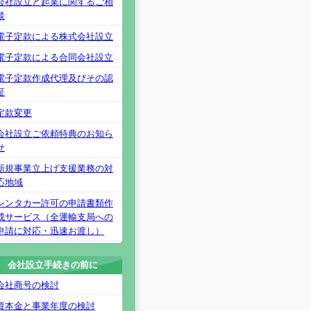
会社設立と起業に関するご相
談
電子定款による株式会社設立
電子定款による合同会社設立
電子定款作成代理及びその認
証
定款変更
会社設立ご依頼特典のお知ら
せ
新規事業立上げ支援業務の対
応地域
レンタカー許可の申請書類作
成サービス（全運輸支局への
申請に対応・迅速お渡し）
会社設立手続きの前に
会社商号の検討
資本金と事業年度の検討