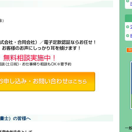
線）
R
書士）の皆様へ
一