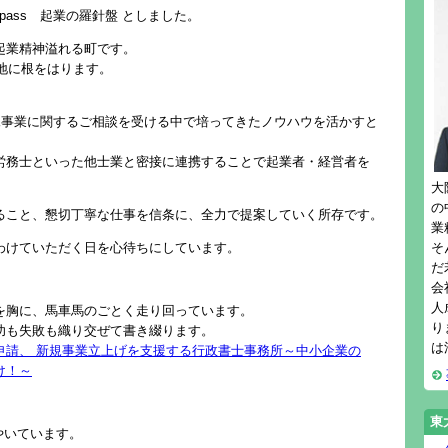
ompass 起業の羅針盤 としました。
起業精神溢れる町です。
の地に根をはります。
新規事業に関するご相談を受ける中で培ってきたノウハウを活かすと
労務士といった他士業と密接に連携することで起業者・経営者を
大
の
ること、懇切丁寧な仕事を信条に、全力で提案していく所存です。
業
わけていただく日を心待ちにしています。
そ
だ
会
人
を胸に、馬車馬のごとく走り回っています。
り
功も失敗も織り交ぜて書き綴ります。
は
申請、 新規事業立上げを支援する行政書士事務所～中小企業の
け！～
東
ぶやいています。