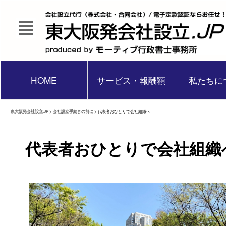
HOME
サービス・報酬額
私たちに
東大阪発会社設立.JP
>
会社設立手続きの前に
>
代表者おひとりで会社組織へ
代表者おひとりで会社組織